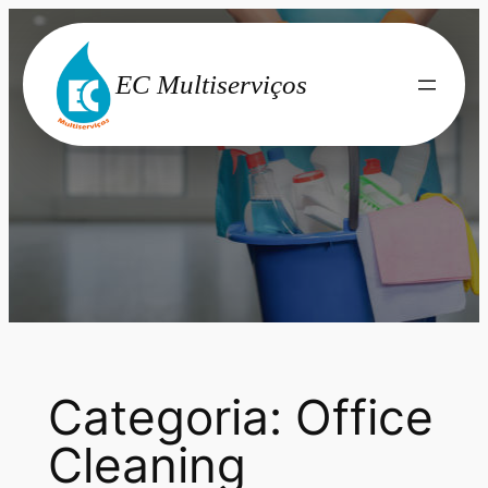
Saltar
para
EC Multiserviços
o
conteúdo
Categoria:
Office
Cleaning