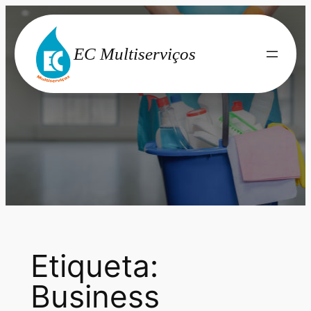
Saltar
para
EC Multiserviços
o
conteúdo
Etiqueta:
Business