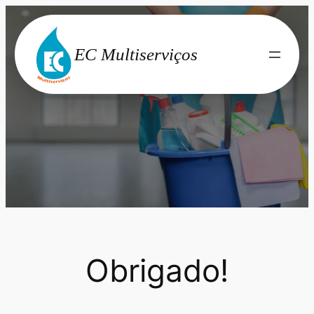
Saltar
para
EC Multiserviços
o
conteúdo
Obrigado!